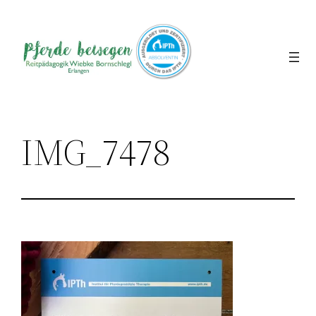
Direkt
zum
Inhalt
wechseln
IMG_7478